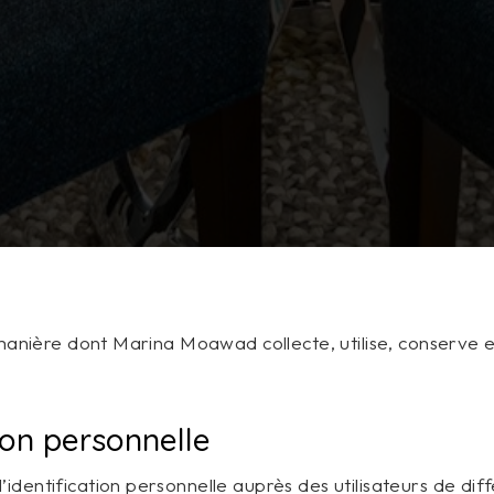
 manière dont Marina Moawad collecte, utilise, conserve et
ion personnelle
’identification personnelle auprès des utilisateurs de d