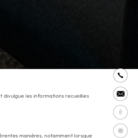
 divulgue les informations recueillies
ifférentes manières, notamment lorsque