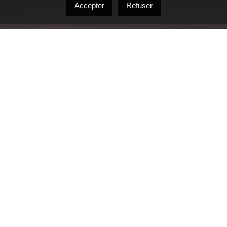
Accepter
Refuser
MOBILIÈRE - FRANCHISÉ INDÉPENDANT ET AUTONOME DE RE/
514 506-3133
marina.moawad@remax-quebec.
1620, boul. de l'Avenir Laval des Rapides, Québec, H7S