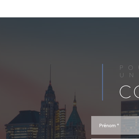
PO
UN
C