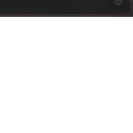
MAX QUÉBEC
com
 2N4